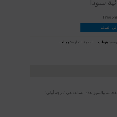
ية سودا
لى السلة
وسم:
هوبلت
العلامة التجارية:
هوبلت
فخامة والتميز. هذه الساعة هي “درجة أولى”