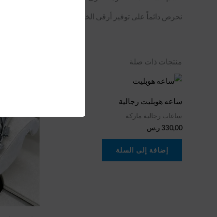
نحرص دائماً على توفير أرقى الخيارات لعملائنا، لذا نعلن أيضاً
منتجات ذات صلة
ساعه هوبليت رجالية
ساعات رجالية ماركة
330,00
ر.س
إضافة إلى السلة