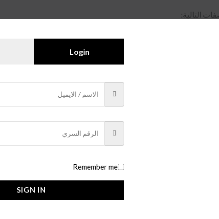
فات التالية:
ة
لضمان جودة استثنائية تدوم طويلاً.
Login
دة، يمزج بين الفخامة والجرأة.
عان الساعة ووضوح الرؤية تحت مختلف الظروف.
)، مما يضمن لكِ راحة البال.
Remember me
لحيوية والرفاهية. يتناسب هذا اللون بشكل مذهل مع الملابس الرسمية
SIGN IN