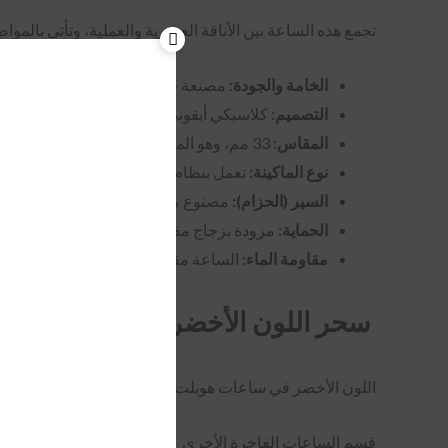
تجمع هذه الساعة بين الأناقة العصرية والعملية، وتأتي بالمواص
الخامة والجودة:
مصنعة في أفضل المصانع
المتخصص
التصميم:
كلاسيكي أيقوني يعبر عن هوية “هوبلت” الفري
المقاس:
33 مم، وهو المقاس المثالي للمعصم النسائي الرقيق، مما يمنحك راحة تامة ومظهراً متناسقاً.
نوع الماكينة:
تعمل بنظام البطارية (Quartz) لضمان دقة متناهية في توقيتك اليومي.
السير (الحزام):
مصنوع من الـ “ربل” (Rubber) الفاخر باللون الأخضر، مريح جداً على الجلد ومقاوم للعرق والروائح.
الحماية:
مزودة بزجاج مقاوم للخدش للحفاظ على لم
مقاومة الماء:
الساعة مقاومة للماء (للاستخدام اليومي
سحر اللون الأخضر
اللون الأخضر في ساعات هوبلت ليس مجرد لون، بل هو رمز ل
قسم الساعات الفاخرة الأخرى