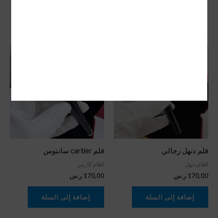
منتجات ذات صلة
قلم دنهل رجالي
قلم cartier سانتوس
اقلام دنهل
اقلام كارتير
170,00
ر.س
170,00
ر.س
إضافة إلى السلة
إضافة إلى السلة