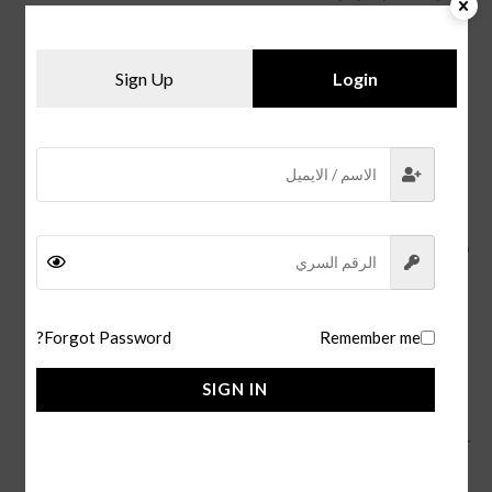
يُعد
قلم كارتير سانتوس
أداة كتابة فاخرة تتميز بأداء سلس
ودقيق.
Sign Up
Login
كما يوفر قبضة مريحة لليد، مما يجعله سهل الاستخدام
لفترات طويلة.
و يمكن إعادة تعبئة القلم بسهولة، مما يجعله خيارًا عمليًا
وصديقًا للبيئة.
سعر القلم:
يتراوح سعر
قلم كارتير سانتوس الاصلي
بين 10,000 و 20,000
ريال سعودي، اعتمادًا على الحجم ونوع الحبر
Forgot Password?
Remember me
سعر قلم كارتير باشا الدرجة الاولى ما بين 150 ل 200 ريال
SIGN IN
سعودي.
كما يتوفر لدينا
قلم مونت بلانك بلاك
.