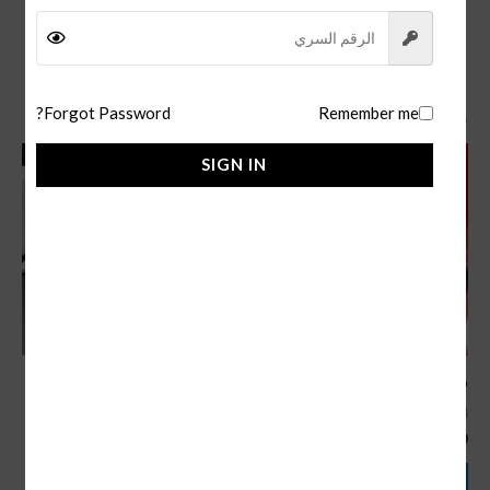
Forgot Password?
Remember me
منتجات ذات صلة
SIGN IN
قلم كارتير سانتوس مطفي
قلم كارتير سانتوس اخضر
اقلام كارتير
اقلام كارتير
180,00
ر.س
190,00
ر.س
إضافة إلى السلة
إضافة إلى السلة