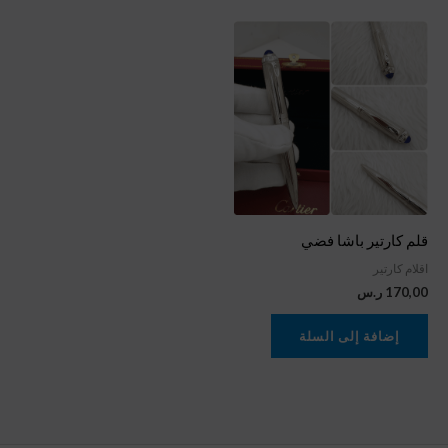
قلم كارتير باشا فضي
اقلام كارتير
170,00
ر.س
إضافة إلى السلة