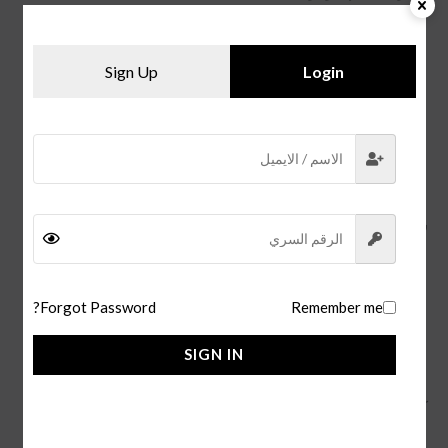
يُعد
قلم كارتير سانتوس
أداة كتابة فاخرة تتميز بأداء سلس
ودقيق.
Sign Up
Login
كما يوفر قبضة مريحة لليد، مما يجعله سهل الاستخدام
لفترات طويلة.
و يمكن إعادة تعبئة القلم بسهولة، مما يجعله خيارًا عمليًا
وصديقًا للبيئة.
سعر القلم:
يتراوح سعر
قلم كارتير سانتوس الاصلي
بين 10,000 و 20,000
ريال سعودي، اعتمادًا على الحجم ونوع الحبر
Forgot Password?
Remember me
سعر قلم كارتير باشا الدرجة الاولى ما بين 150 ل 200 ريال
SIGN IN
سعودي.
كما يتوفر لدينا
قلم مونت بلانك بلاك
.