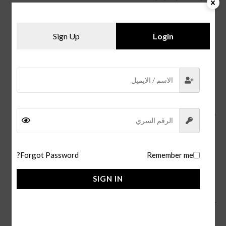
يُعد
قلم كارتير سانتوس
أداة كتابة فاخرة تتميز بأداء سلس
ودقيق.
Sign Up
Login
كما يوفر قبضة مريحة لليد، مما يجعله سهل الاستخدام
لفترات طويلة.
و يمكن إعادة تعبئة القلم بسهولة، مما يجعله خيارًا عمليًا
وصديقًا للبيئة.
سعر القلم:
يتراوح سعر
قلم كارتير سانتوس الاصلي
بين 10,000 و 20,000
ريال سعودي، اعتمادًا على الحجم ونوع الحبر
Forgot Password?
Remember me
سعر قلم كارتير باشا الدرجة الاولى ما بين 150 ل 200 ريال
SIGN IN
سعودي.
كما يتوفر لدينا
قلم مونت بلانك بلاك
.