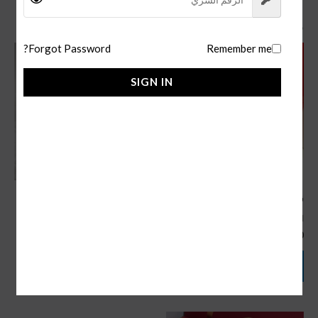
منتجات ذات صلة
Forgot Password?
Remember me
SIGN IN
قلم santos كارتير
قلم كارتير santos سلفر
اقلام كارتير
اقلام كارتير
180,00
ر.س
170,00
ر.س
إضافة إلى السلة
إضافة إلى السلة