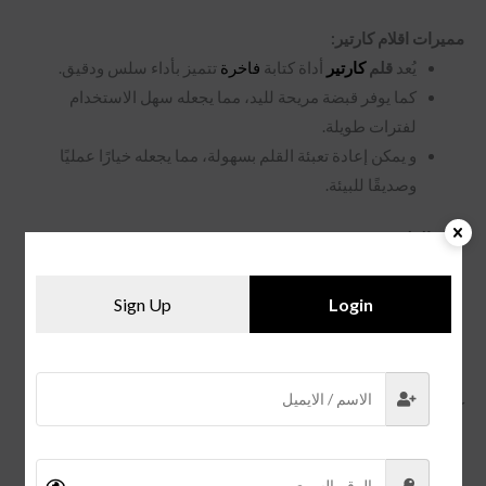
مميرات اقلام كارتير:
يُعد
قلم
كارتير
أداة كتابة
فاخرة
تتميز بأداء سلس ودقيق.
كما يوفر قبضة مريحة لليد، مما يجعله سهل الاستخدام
لفترات طويلة.
و يمكن إعادة تعبئة القلم بسهولة، مما يجعله خيارًا عمليًا
وصديقًا للبيئة.
سعر القلم:
يتراوح سعر
قلم
كارتير
الاصلي
بين 10,000 و 20,000 ريال
سعودي، اعتمادًا على الحجم ونوع الحبر
Sign Up
Login
سعر قلم كارتير باشا الدرجة الاولى ما بين 150 ل 200 ريال
سعودي.
كما يتوفر لدينا
قلم مونت بلانك بلاك
.