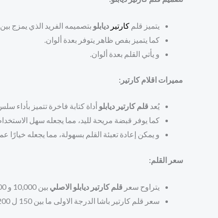
يتميز قلم
كارتير
ديابلو
بتصميمه الفريد الذي يمزج بين ال
كما يتميز بفص ظاهر يتوفر بعدة ألوان.
و يأتي القلم بعدة ألوان.
مميرات اقلام كارتير:
يُعد
قلم كارتير ديابلو
أداة كتابة فاخرة تتميز بأداء سل
كما يوفر قبضة مريحة لليد، مما يجعله سهل الاستخدام
و يمكن إعادة تعبئة القلم بسهولة، مما يجعله خيارًا عمليً
سعر القلم:
يتراوح سعر
قلم كارتير ديابلو الاصلي
بين 10,000 و 20,000 ريال سعودي، اعتمادًا على الحجم ونوع الحبر
سعر قلم كارتير باشا الدرجة الاولى ما بين 150 ل 200 ريال سعودي.