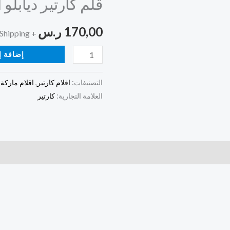
قلم كارتير ديابلو
ديابلو
اسود
170,00
ر.س
+ Free Shipping
إضافة إ
التصنيفات:
اقلام كارتير
,
اقلام ماركة
,
العلامة التجارية:
كارتير