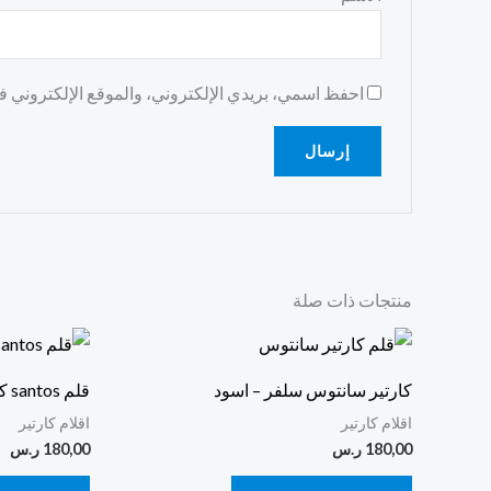
احفظ اسمي، بريدي الإلكتروني، والموقع الإلكتروني في
منتجات ذات صلة
كارتير سانتوس سلفر – اسود
قلم santos كارتير
اقلام كارتير
اقلام كارتير
180,00
ر.س
180,00
ر.س