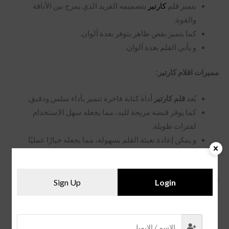
يتميز قلم
كارتير
بتصميمه الفريد الذي يمزج بين الأناقة
والقوة.
كما يتميز بفص ظاهر يتوفر بعدة ألوان.
و يأتي القلم بعدة ألوان.
مميرات اقلام كارتير:
يُعد
قلم كارتير
أداة كتابة فاخرة تتميز بأداء سلس ودقيق.
كما يوفر قبضة مريحة لليد، مما يجعله سهل الاستخدام
لفترات طويلة.
و يمكن إعادة تعبئة القلم بسهولة، مما يجعله خيارًا عمليًا
وصديقًا للبيئة.
سعر القلم:
Sign Up
Login
يتراوح سعر
قلم كارتير الاصلي
بين 10,000 و 20,000 ريال
سعودي، اعتمادًا على الحجم ونوع الحبر