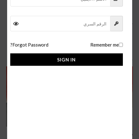
سعر قلم كارتير باشا الدرجة الاولى ما بين 150 ل 200 ريال
سعودي.
كما يتوفر لدينا
قلم مونت بلانك بلاك
.
Forgot Password?
Remember me
منتجات ذات صلة
SIGN IN
قلم كارتير سانتوس اسود
قلم cartier سانتوس سلفر