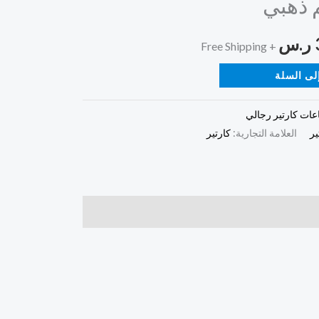
 ذهبي
هو:
ر.س
390,00 ر.س.
+ Free Shipping
لى السلة
ات كارتير رجالي
ير
العلامة التجارية:
كارتير