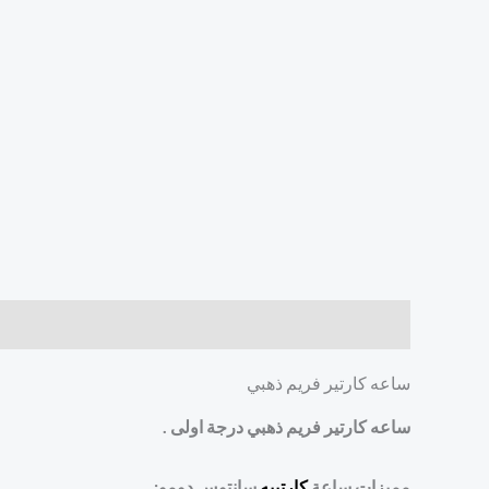
الوصف
مراجعات (0)
ساعه كارتير فريم ذهبي
ساعه كارتير فريم ذهبي درجة اولى .
مميزات ساعة
كارتييه
سانتوس دومو: