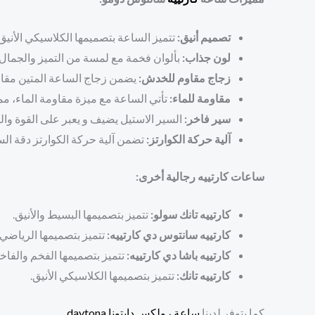
تصميم أنيق:
تتميز الساعة بتصميمها الكلاسيكي الأنيق
لون جذاب:
بألوان فخمة مع لمسة من التميز والجمال، 
زجاج مقاوم للخدش:
يضمن زجاج الساعة المتين مقاو
مقاومة للماء:
تأتي الساعة مع ميزة مقاومة الماء، مم
سير فاخر:
السير الاستيل يضيف و يعبر على القوة والص
آلية حركة الكوارتز:
تضمن آلية حركة الكوارتز دقة ال
ساعات كارتييه رجالية أخرى:
كارتييه تانك سولو:
تتميز بتصميمها البسيط والأنيق.
كارتييه سانتوس دي كارتييه:
تتميز بتصميمها الرياضي ا
كارتييه باشا دي كارتييه:
تتميز بتصميمها الفخم والفاخر
كارتييه تانك:
تتميز بتصميمها الكلاسيكي الأنيق.
كما يتوفر لدينا
ساعة رولكس دايتونا daytona
.