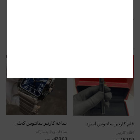
كارتييه تانك:
تتميز بتصميمها الكلاسيكي الأنيق.
كما يتوفر لدينا
ساعة رولكس دايتونا daytona
.
منتجات ذات صلة
ساعة كارتير سانتوس كحلي
قلم كارتير سانتوس اسود
ساعات رجالية ماركة
اقلام كارتير
420,00
ر.س
180,00
ر.س