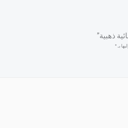
ية ذهبية”
يها بـ
*