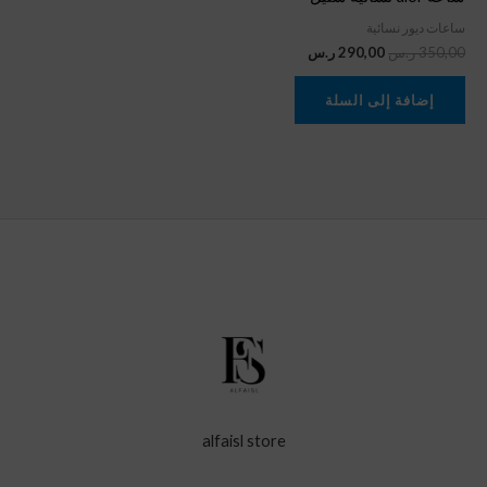
350,00 ر.س.
290,00 ر.س.
ساعات ديور نسائية
350,00
ر.س
290,00
ر.س
إضافة إلى السلة
alfaisl store