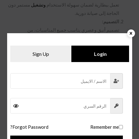
تعمل ببطارية لضمان سهولة الاستخدام
وتشغيل
مستمر دون
الحاجة إلى صيانة دورية.
التصميم:
تصميم أنيق وعصري يناسب جميع المناسبات، من
الاجتماعات
الرسمية إلى الإطلالات اليومية.
المتانة والجودة:
Sign Up
Login
مصنوعة من مواد مقاومة للصدأ والتآكل، مما يجعلها تدوم
طويلاً وتحافظ على رونقها مع مرور الوقت.
المقاس:
قطر الإطار 20 مم، مصمم ليلائم أحجام المعصم المختلفة
ويوفر راحة تامة أثناء الارتداء.
الجودة:
خامات تصنيع عالية الجودة مع تشطيبات دقيقة تعكس
مستوى الفخامة الذي تقدمه علامة ديور.
الماء:
Forgot Password?
Remember me
الساعه مقاومة للماء وزجاج مقاوم للخدش .