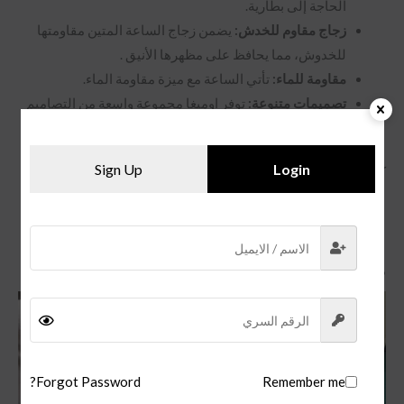
الحاجة إلى بطارية.
زجاج مقاوم للخدش:
يضمن زجاج الساعة المتين مقاومتها
للخدوش، مما يحافظ على مظهرها الأنيق .
مقاومة للماء:
تأتي الساعة مع ميزة مقاومة الماء.
تصميمات متنوعة:
توفر اوميغا مجموعة واسعة من التصاميم
الرجالية لتناسب جميع الأذواق.
Sign Up
Login
كما يتوفر لدينا
ساعة كارتير سانتوس دومو زرقا
منتجات ذات صلة
Forgot Password?
Remember me