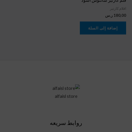
قلم كارتير سانتوس اسود
اقلام كارتير
180,00
ر.س
إضافة إلى السلة
alfaisl store
روابط سريعه