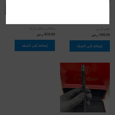
ساعة كارتير سانتوس كحلي
قلم cartier سانتوس سلفر
ساعات رجالية ماركة
اقلام كارتير
420,00
ر.س
180,00
ر.س
إضافة إلى السلة
إضافة إلى السلة