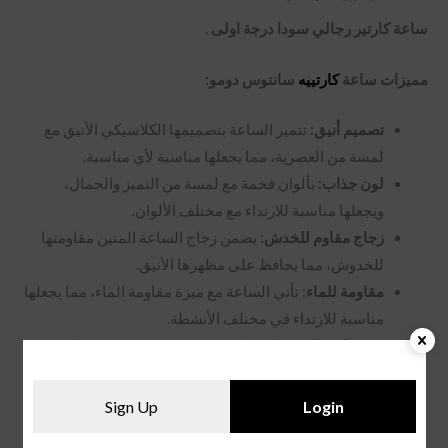
ساعة كارتير رجالي سودا درجة اولى .
مميزات ساعة
كارتييه
سانتوس دومو:
تصميم أنيق:
تتميز الساعة بتصميمها الكلاسيكي الأنيق مع
لمسة من العصرية، مما يجعلها مناسبة لأي مناسبة.
لون جذاب:
بألوان فخمة مع لمسة من التميز والجمال،
ويجعلها مناسبة للارتداء مع مختلف الألوان.
زجاج مقاوم للخدش:
يضمن زجاج الساعة المتين مقاومتها
للخدوش، مما يحافظ على مظهرها الأنيق.
مقاومة للماء:
تأتي الساعة مع ميزة مقاومة الماء، مما يجعلها
مناسبة للارتداء في مختلف الأنشطة.
سير فاخر:
السير الاستيل يضيف و يعبر على القوة والصلابة.
آلية حركة الكوارتز:
تضمن آلية حركة الكوارتز دقة الساعة
وسهولة استخدامها.
Sign Up
Login