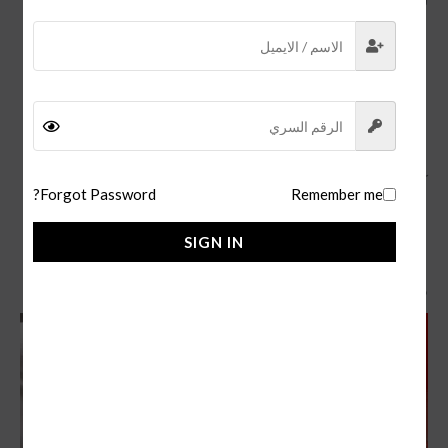
ساعات كارتييه رجالية أخرى:
كارتييه تانك سولو:
تتميز بتصميمها البسيط والأنيق.
كارتييه سانتوس دي كارتييه:
تتميز بتصميمها الرياضي الأنيق.
كارتييه باشا دي كارتييه:
تتميز بتصميمها الفخم والفاخر.
كارتييه تانك:
تتميز بتصميمها الكلاسيكي الأنيق.
كما يتوفر لدينا
ساعة رولكس دايتونا daytona
.
Forgot Password?
Remember me
SIGN IN
منتجات ذات صلة