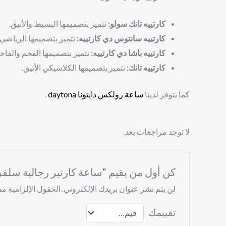
كارتييه تانك سولو:
تتميز بتصميمها البسيط والأنيق.
كارتييه سانتوس دي كارتييه:
تتميز بتصميمها الرياضي ا
كارتييه باشا دي كارتييه:
تتميز بتصميمها الفخم والفاخر
كارتييه تانك:
تتميز بتصميمها الكلاسيكي الأنيق.
كما يتوفر لدينا
ساعة رولكس دايتونا daytona
.
لا توجد مراجعات بعد.
كن أول من يقيم “ساعة كارتير رجالية سلف
لن يتم نشر عنوان بريدك الإلكتروني.
الحقول الإلزامية مشا
تقييمك