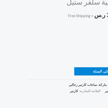
ية سلفر ستيل
هو:
ر.س
390,00 ر.س.
+ Free Shipping
لى السلة
 ماركة
,
ساعات كارتير رجالي
ير
العلامة التجارية:
كارتير