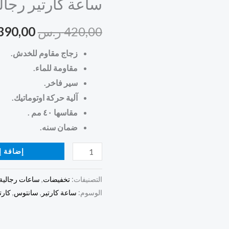
ساعة كارتير رجال
رجالية
هو:
سلفر
420,00
ر.س
390,00
420,00 ر.س.
ستيل
زجاج مقاوم للخدش.
مقاومة للماء.
سير فاخر.
آلية حركة اوتوماتيك.
مقاسها ٤٠ مم .
ضمان سنه.
إضافة إ
التصنيفات:
تخفيضات
,
ساعات رجالية
الوسوم:
ساعة كارتير
,
سانتوس
,
كارت