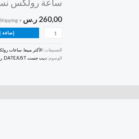
ساعة رولكس نسا
نسائيه
رصاصية
260,00
ر.س
+ Free Shipping
إضافة إ
التصنيفات:
الأكثر مبيعا
,
ساعات رولك
الوسوم:
ديت جست DATEJUST
,
ر