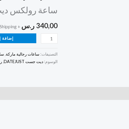
ديت
ساعة رولكس دي
جست
سماوية
340,00
ر.س
+ Free Shipping
إضافة إ
التصنيفات:
ساعات رجالية ماركة
,
سا
الوسوم:
ديت جست DATEJUST
,
ر