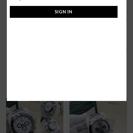
SIGN IN
كم سعر ساعة رولكس الاصليه؟
اسعار الساعات الاصليه تبدأ من 25.000 ريال سعودي .
كما يتوفر لدينا
ساعات تاخ هوير
.
التوصيل في جدة فوري والشحن لجميع المدن .
لمزيد من الاستفسارات :0553451521
منتجات ذات صلة