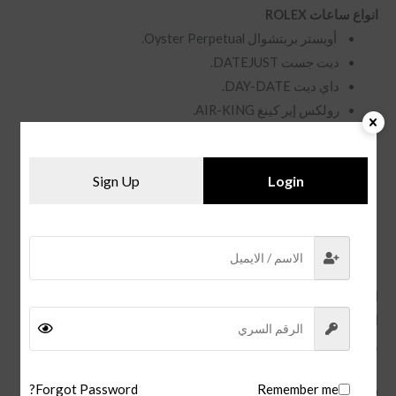
انواع ساعات ROLEX
أويستر بربتشوال Oyster Perpetual.
ديت جست DATEJUST.
داي ديت DAY-DATE.
رولكس إير كينغ AIR-KING.
جي ام تي ماستر GMT-MASTER.
سكاي دويلَر SKY-DWELLER.
Sign Up
Login
كوزموغراف دايتونا COSMOGRAPH DAYTONA.
يخت ماستر YACHT-MASTER.
صبمارينر SUBMARINER.
دايتونا daytona.
اسعار ساعات الدرجة اولى
اسعار ساعت الكوبي تتراوح بين 220 ل 680 بالنسبة للكوالتي العاليه
,
Forgot Password?
Remember me
ولكن الكوالتي المنخفضة اسعارها في حدود 180 .