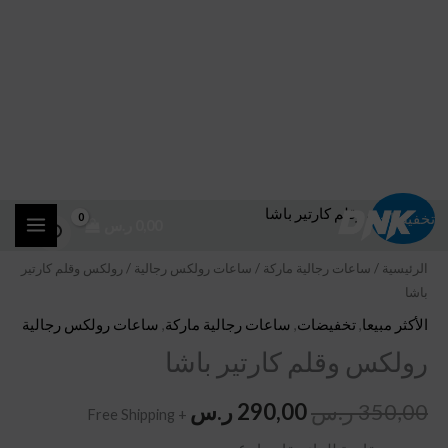
خطي
كمية
السعر
السعر
تخفيضات!
0,00
ر.س
لى
رولكس
الأصلي
الحالي
وقلم
لمحتوى
الرئيسية
/
ساعات رجالية ماركة
/
ساعات رولكس رجالية
/ رولكس وقلم كارتير
باشا
كارتير
هو:
هو:
باشا
الأكثر مبيعا
,
تخفيضات
,
ساعات رجالية ماركة
,
ساعات رولكس رجالية
350,00 ر.س.
290,00 ر.س.
رولكس وقلم كارتير باشا
350,00
ر.س
290,00
ر.س
+ Free Shipping