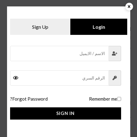
اسعار
ساعات رولكس درجة اولى
Sign Up
Login
اسعار ساعات كوبي رولكس تتراوح بين 220 ل 680 بالنسبة
للكوالتي العاليه ,
ولكن الكوالتي المنخفضة اسعارها في حدود 180 .
كم سعر ساعة رولكس الاصليه؟
اسعارها الاصليه تبدأ من 25.000 ريال سعودي .
Forgot Password?
Remember me
التوصيل في جدة فوري والشحن لجميع مدن المملكة.
SIGN IN
كما يتوفر لدينا
ساعة رولكس دايتونا daytona
.