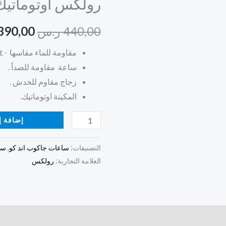
رولكس اوتوماتيك ذ
ذيتونا
هو:
بلاك
440,00
ر.س
390,00
440,00 ر.س.
مقاومة للماء مقاسها ٤٠ مم .
ساعة مقاومة للصدأ .
زجاج مقاوم للخدش .
المكينة اوتوماتيك.
إضافة إ
التصنيفات:
ساعات جاكوب اند كو
,
سا
العلامة التجارية:
رولكس