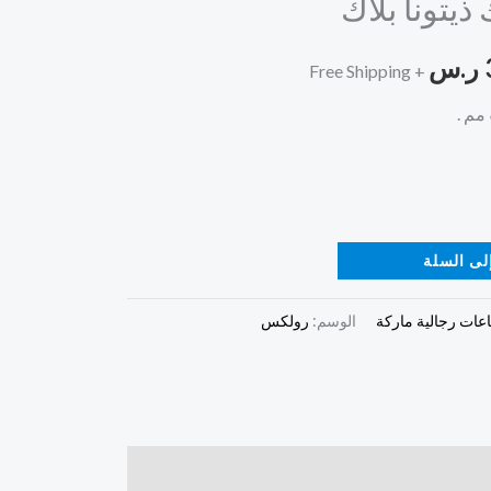
يتونا بلاك
هو:
ر.س
390,00 ر.س.
+ Free Shipping
لى السلة
عات رجالية ماركة
الوسم:
رولكس