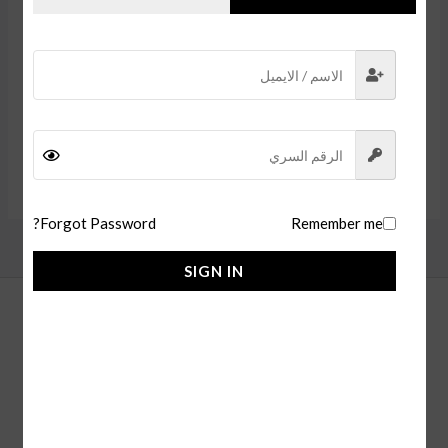
ساعة رولكس صبمارينر سلفر
ساعة رولكس صبمارينر
ساعات رجالية ماركة
ساعات رجالية ماركة
260,00
ر.س
260,00
ر.س
إضافة إلى السلة
إضافة إلى السلة
Forgot Password?
Remember me
SIGN IN