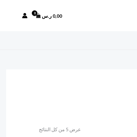
تم
الفرز
حسب
0,00
ر.س
الأحدث
عرض ⁦5⁩ من كل النتائج