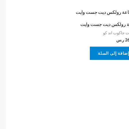
 رولكس ديت جست وايت
 جاكوب اند كو
2
ر.س
ضافة إلى السلة